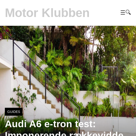
Motor Klubben
☰
🔍
GUIDES
Audi A6 e-tron test:
Imponerende rækkevidde,